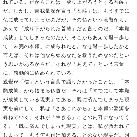
れている。だからこれは「成り上がろうとする菩薩」
だ。しかし、曽我量深が言う「菩薩」は、もうすでに
仏に成ってしまったのだが、その仏という段階から、
あえて「成り下がられた菩薩」だと言うのだ。「本願
成就」してしまったのだが、そこからあえて退一歩し
て「未完の本願」に成られたと。なぜ退一歩したかと
言えば、それは他ならぬあなたを救うためなのだとい
う思いがあるからだ。それが「あえて」という言葉
に、感動的に込められている。
親鸞が「信」という言葉で語りたかったことは、「本
願成就」から始まる仏道だ。それは「すでにして本願
が成就している現実」である。既に済んでしまった現
実を前にして、私は「さあこれから」と本願の淵源を
尋ねていく、それが「生きる」ことの内容になってく
る。「既に済んでしまった現実」とは、私が救われて
しまって、もう何も付け加えることのない現実だ。阿