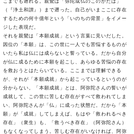
こまでも遡れる。親鸞は「弥陀成仏のこのかたは」
（『浄土和讃』）まで遡った。自己がいまここに存在
するための何十億年という「いのちの背景」をイメー
ジした表現だ。
それを親鸞は「本願成就」という言葉に見いだした。
因位の「本願」は、この世に一人でも苦悩するものが
いたら私は仏には成らないと誓っている。だから自分
が仏に成るために本願を起こし、あらゆる苦悩の存在
を救おうとはたらいている。ここまでは理解できる
が、それが「本願成就」から起こっているというのが
分からない。「本願成就」とは、阿弥陀さんの誓いが
成就して、この世に苦しむ存在がすべて救われてしま
い、阿弥陀さんが「仏」に成った状態だ。だから「本
願」が「成就」してしまえば、もはや「救われるべき
存在」（衆生）も、「救うべき存在」（阿弥陀さん）
もなくなってしまう。苦しむ存在がいなければ、阿弥