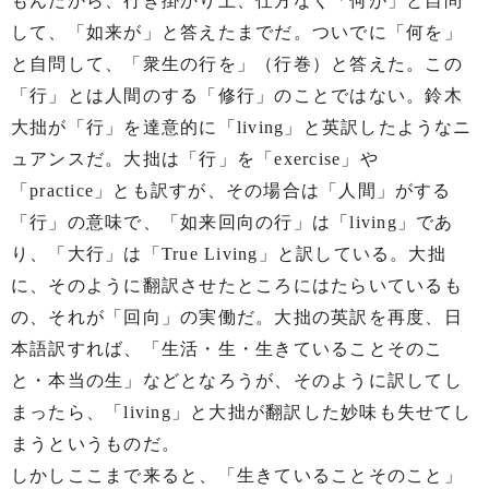
もんだから、行き掛かり上、仕方なく「何が」と自問
して、「如来が」と答えたまでだ。ついでに「何を」
と自問して、「衆生の行を」（行巻）と答えた。この
「行」とは人間のする「修行」のことではない。鈴木
大拙が「行」を達意的に「living」と英訳したようなニ
ュアンスだ。大拙は「行」を「exercise」や
「practice」とも訳すが、その場合は「人間」がする
「行」の意味で、「如来回向の行」は「living」であ
り、「大行」は「True Living」と訳している。大拙
に、そのように翻訳させたところにはたらいているも
の、それが「回向」の実働だ。大拙の英訳を再度、日
本語訳すれば、「生活・生・生きていることそのこ
と・本当の生」などとなろうが、そのように訳してし
まったら、「living」と大拙が翻訳した妙味も失せてし
まうというものだ。
しかしここまで来ると、「生きていることそのこと」