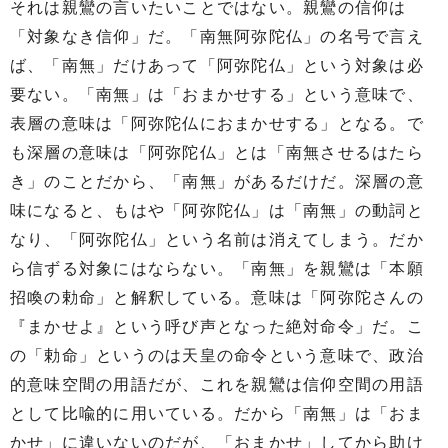
それは親鸞の言いたいことではない。親鸞の信仰は
「対象なき信仰」だ。「南無阿弥陀仏」の名号で言え
ば、「南無」だけあって「阿弥陀仏」という対象は必
要ない。「南無」は「おまかせする」という意味で、
表層の意味は「阿弥陀仏におまかせする」となる。で
も深層の意味は「阿弥陀仏」とは「南無させるはたら
き」のことだから、「南無」があるだけだ。深層の意
味になると、もはや「阿弥陀仏」は「南無」の動詞と
なり、「阿弥陀仏」という名前は消えてしまう。だか
ら信ずる対象にはならない。「南無」を親鸞は「本願
招喚の勅命」と解釈している。意味は「阿弥陀さんの
『まかせよ』という呼び声となった絶対命令」だ。こ
の「勅命」というのは天皇の命令という意味で、政治
的意味空間の用語だが、これを親鸞は信仰空間の用語
として比喩的に用いている。だから「南無」は「おま
かせ」に違いないのだが、「おまかせ」してから助け