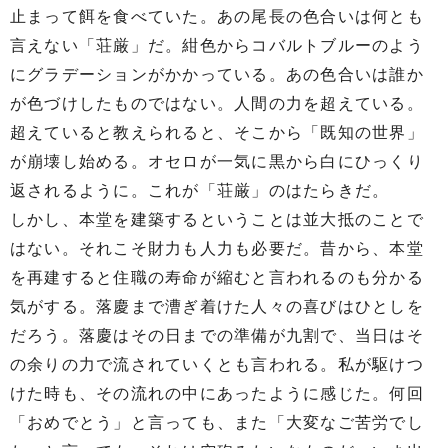
止まって餌を食べていた。あの尾長の色合いは何とも
言えない「荘厳」だ。紺色からコバルトブルーのよう
にグラデーションがかかっている。あの色合いは誰か
が色づけしたものではない。人間の力を超えている。
超えていると教えられると、そこから「既知の世界」
が崩壊し始める。オセロが一気に黒から白にひっくり
返されるように。これが「荘厳」のはたらきだ。
しかし、本堂を建築するということは並大抵のことで
はない。それこそ財力も人力も必要だ。昔から、本堂
を再建すると住職の寿命が縮むと言われるのも分かる
気がする。落慶まで漕ぎ着けた人々の喜びはひとしを
だろう。落慶はその日までの準備が九割で、当日はそ
の余りの力で流されていくとも言われる。私が駆けつ
けた時も、その流れの中にあったように感じた。何回
「おめでとう」と言っても、また「大変なご苦労でし