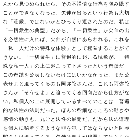
んから見つめられたら、その不謹慎な行為を包み隠す
ことができなくなった。欠伸が出るという行為も大切
な「荘厳」ではないかとひっくり返されたのだ。私は
「一切衆生の典型」だから、「一切衆生」が欠伸の出
る必然性に入れば、欠伸が自然にあらわれる。これを
「私一人だけの特殊な体験」として秘匿することがで
きない。「一切衆生」に普遍的に起こる現象が、「特
殊な私一人」の上に起こって下さったという奇蹟だ。
この奇蹟を公表しないわけにはいかなかった。また公
表せよと迫ってくるのも阿弥陀さんだ。これも阿弥陀
さんが「そうせよ」と迫ってくる回向だから仕方がな
い。私個人の上に展開しているすべてのことは、普遍
的な法性の法則だった。ほんの些細なこころの動きや
感情の動きも、丸ごと法性の展開だ。だから法の道理
を個人に秘匿するような罪を犯してはならないと阿弥
陀さんは迫ってくる。欠伸は個人が秘匿してはならな