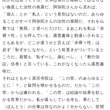
い徹底した法性の発露だ。阿弥陀さんから見れば、
「個人」とか「私人」という差別はないのだ。あらゆ
ることがすべて阿弥陀さんの法性の展開だ。それを仏
教では「無我」と述べただけだ。まあこれを私は「赤
裸々性」とも呼んでいる。露悪趣味と勘違いされるこ
ともあるが、どこが違うかと言えば「赤裸々性」は、
必ず「恥ずかしながら」という前置きがついていると
ころだ。親鸞も「恥ずべし、傷むべし」（『教行信
証』信巻）と言っている。これがなくなったら露悪趣
味だ。
それはともかく真宗寺院は、「この世」のあらゆるこ
とに「？」と疑問を懐かせるものだ。だから「この
世」からは嫌われる。「この世」は結論や結果を欲し
がる世界だから。私が暮らしている寺も、果たして
〈ほんとう〉の仕事は何なのかよく分からない。世間