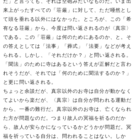
た」と言っても、それは空砲みたいなものだ。いま出
来上がったすべての「荘厳」に対して、ただ唖然とし
て頭を垂れる以外にはなかった。ところが、この「希
有なる荘厳」から、今度は問い返されるのが〈真宗〉
である。この「荘厳」は何のためにあるのか、と。そ
の答えとしては「法事」「葬式」「法要」などが考え
られる。しかし、「それだけか？」と問い返される。
「聞法」のために寺はあるという答えが正解だと言わ
れそうだが、それでは「何のために聞法するのか？」
と更に問い返される。
ちょっと余談だが、真宗以外のお寺は自分が動かなく
てよいから楽だが、〈真宗〉は自分が問われる運動だ
から、一番の難行だ。真宗以外のお寺は、亡くなられ
た方が問題なのだ。つまり故人の冥福を祈るのだか
ら、故人が安らかになっているかどうかが問題だ。冥
福を祈っている自分は、問われることはない。しか