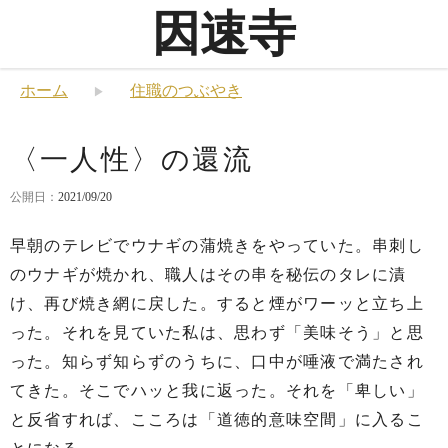
因速寺
ホーム
住職のつぶやき
〈一人性〉の還流
公開日：
2021/09/20
早朝のテレビでウナギの蒲焼きをやっていた。串刺し
のウナギが焼かれ、職人はその串を秘伝のタレに漬
け、再び焼き網に戻した。すると煙がワーッと立ち上
った。それを見ていた私は、思わず「美味そう」と思
った。知らず知らずのうちに、口中が唾液で満たされ
てきた。そこでハッと我に返った。それを「卑しい」
と反省すれば、こころは「道徳的意味空間」に入るこ