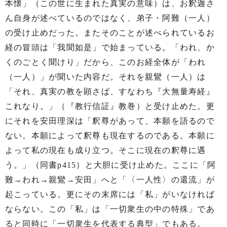
本懐」（この世に生まれた真実の意味）は、お釈迦さ
ん自身が述べているのではなく、弟子・阿難（一人）
の受け止めだった。またそのことが述べられているお
経の冒頭は「我聞如是」で始まっている。「われ、か
くのごとく聞けり」だから、このお経全体が「われ
（一人）」が聞いた内容だ。それを親鸞（一人）は
「それ、真実の教を顕さば、すなわち『大無量寿経』
これなり。」（『教行信証』教巻）と受け止めた。更
にそれを安田理深は「釈尊があって、本願を語るので
ない。本願によって釈尊も現在するのである。本願に
よって私の現在も成り立つ。そこに現在の釈尊に遇
う。」（同書p415）と大胆に受け止めた。ここに「阿
難→われ→親鸞→安田」へと「〈一人性〉の還流」が
起こっている。更にその末席には「私」がいなければ
ならない。この「私」は「一切衆生の中の特殊」であ
ると同時に「一切衆生を代表する典型」でもある。