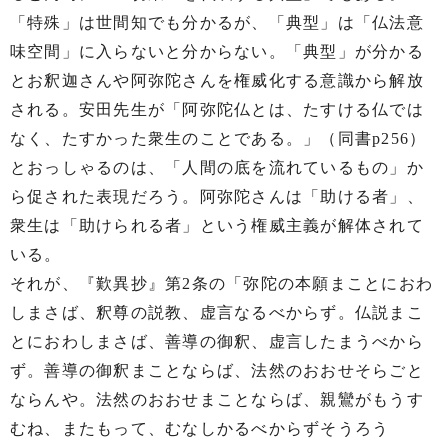
「特殊」は世間知でも分かるが、「典型」は「仏法意
味空間」に入らないと分からない。「典型」が分かる
とお釈迦さんや阿弥陀さんを権威化する意識から解放
される。安田先生が「阿弥陀仏とは、たすける仏では
なく、たすかった衆生のことである。」（同書p256）
とおっしゃるのは、「人間の底を流れているもの」か
ら促された表現だろう。阿弥陀さんは「助ける者」、
衆生は「助けられる者」という権威主義が解体されて
いる。
それが、『歎異抄』第2条の「弥陀の本願まことにおわ
しまさば、釈尊の説教、虚言なるべからず。仏説まこ
とにおわしまさば、善導の御釈、虚言したまうべから
ず。善導の御釈まことならば、法然のおおせそらごと
ならんや。法然のおおせまことならば、親鸞がもうす
むね、またもって、むなしかるべからずそうろう