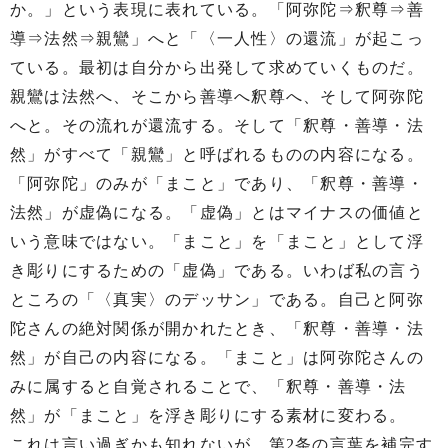
か。」という表現に表れている。「阿弥陀⇒釈尊⇒善
導⇒法然⇒親鸞」へと「〈一人性〉の還流」が起こっ
ている。最初は自分から出発して求めていくものだ。
親鸞は法然へ、そこから善導へ釈尊へ、そして阿弥陀
へと。その流れが還流する。そして「釈尊・善導・法
然」がすべて「親鸞」と呼ばれるものの内容になる。
「阿弥陀」のみが「まこと」であり、「釈尊・善導・
法然」が虚偽になる。「虚偽」とはマイナスの価値と
いう意味ではない。「まこと」を「まこと」として浮
き彫りにするための「虚偽」である。いわば私の言う
ところの「〈真実〉のデッサン」である。自己と阿弥
陀さんの絶対関係が開かれたとき、「釈尊・善導・法
然」が自己の内容になる。「まこと」は阿弥陀さんの
みに属すると自覚されることで、「釈尊・善導・法
然」が「まこと」を浮き彫りにする素材に変わる。
これは言い過ぎかも知れないが、第2条の言葉を補完す