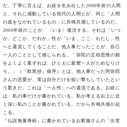
だ。丁寧に言えば、お経を生み出した2000年前の人間
と、それに感動している現代の人間とが、同じ「人間
の底をながれているもの」に共鳴共感しているのだ。
2000年前のことが、〈いま〉復活する。それは「いつ
か、どこか、だれか」性が「いま、ここ、わたし」性
へと還流してくることだ。他人事だったことが、自己
一人のこととして感じられる。「弥陀の五劫思惟の願
をよくよく案ずれば、ひとえに親鸞一人がためなりけ
り。」（『歎異抄』後序）とは、他人事だった阿弥陀
さんの悲愛が、実は自分だけを狙い撃ちしていたとい
う驚きだ。これは「一人性」への還流である。お経に
は、私の事だけが書かれている。私が考える以上に近
く深い私のことが書かれている。だから共鳴共感が起
こる。
『仏説無量寿経』に書かれているお釈迦さんの「出世