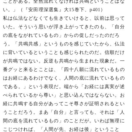
ことがある。全然流れてなければ共鳴ということはな
い。」（『安田理深選集』大15巻下、p401）
私は仏法などなくても生きていけると、以前は思って
いた。そういう思いが浮き上がってきたのも、「自分
の底をながれているもの」からの促しだったのだろ
う。「共鳴共感」というものを感じていたから、仏法
に背いているということも感じられたのだ。信順だけ
が共鳴ではない。反逆も共鳴から生まれた現象だ。一
番グッと来るとことは、「四十八願に流れているもの
はお経にあるわけでなく、人間の底に流れているもの
である。」という表現だ。端から「お経には真実が述
べられているから尊い」と思い込んではならない。お
経に共鳴する自分があってこそ尊さが証明されるとい
うことだろう。まあ「自分」と言っても、それは「人
間の底を流れているもの」のことだが。いわば無理に
こじつければ、「人間が先、お経は後」ということ