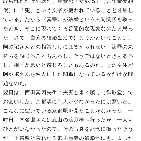
取られただけの話だ。親鸞の「女犯偈」（六角堂夢想
偈）に「犯」という文字が使われていることと通底し
ている。だから〈真宗〉が結婚という人間関係を取っ
たとき、そこに現れてくる普遍的な現象なのだと思っ
た。さて、自分の結婚生活ではどうかということは、
阿弥陀さんとの相談なしには答えられない。謝罪の気
持ちを感じることもあるし、そうではないときもある
し、相手が悪いと感じることもあるのだ。その全体が
阿弥陀さんを仲人にした関係になっているかだけが問
題なのだ。
翌日は、西田真因先生ご夫妻と東本願寺（御影堂）で
お会いした。京都駅にも人が少なかったには驚いた。
こんなに空いている京都駅を見たことがなかった。一
昨日、木名瀬さんは嵐山の渡月橋へ行ったが、一人も
ひとがいなかったので、その写真を記念に撮ったそう
だ。千畳敷と言われる東本願寺の御影堂にも、まった