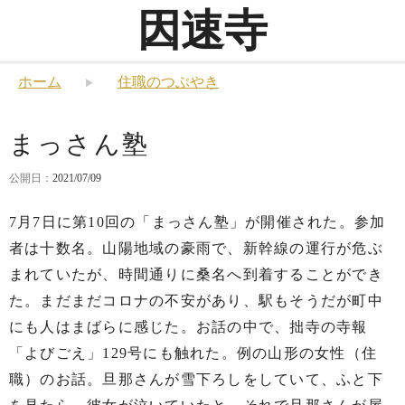
因速寺
ホーム
住職のつぶやき
まっさん塾
公開日：
2021/07/09
7月7日に第10回の「まっさん塾」が開催された。参加
者は十数名。山陽地域の豪雨で、新幹線の運行が危ぶ
まれていたが、時間通りに桑名へ到着することができ
た。まだまだコロナの不安があり、駅もそうだが町中
にも人はまばらに感じた。お話の中で、拙寺の寺報
「よびごえ」129号にも触れた。例の山形の女性（住
職）のお話。旦那さんが雪下ろしをしていて、ふと下