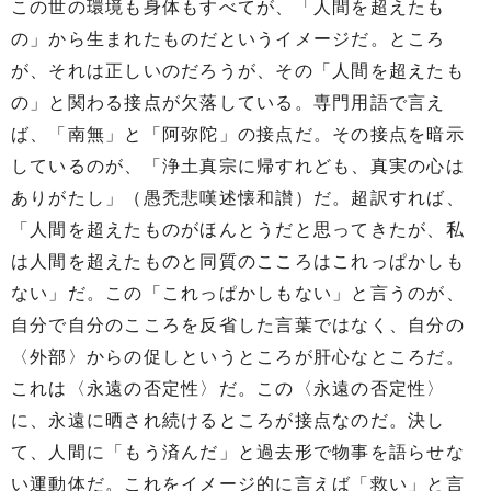
この世の環境も身体もすべてが、「人間を超えたも
の」から生まれたものだというイメージだ。ところ
が、それは正しいのだろうが、その「人間を超えたも
の」と関わる接点が欠落している。専門用語で言え
ば、「南無」と「阿弥陀」の接点だ。その接点を暗示
しているのが、「浄土真宗に帰すれども、真実の心は
ありがたし」（愚禿悲嘆述懐和讃）だ。超訳すれば、
「人間を超えたものがほんとうだと思ってきたが、私
は人間を超えたものと同質のこころはこれっぱかしも
ない」だ。この「これっぱかしもない」と言うのが、
自分で自分のこころを反省した言葉ではなく、自分の
〈外部〉からの促しというところが肝心なところだ。
これは〈永遠の否定性〉だ。この〈永遠の否定性〉
に、永遠に晒され続けるところが接点なのだ。決し
て、人間に「もう済んだ」と過去形で物事を語らせな
い運動体だ。これをイメージ的に言えば「救い」と言