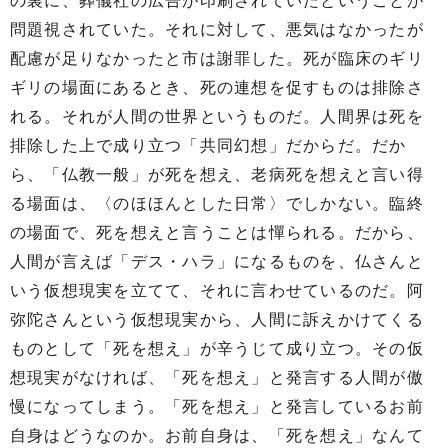
の裏に、葬儀社の広告が印刷されていたということが
問題視されていた。それに対して、悪気はなかったが
配慮が足りなかったと市は謝罪した。死が臨床のギリ
ギリの場面にあるとき、死の連想を促すものは排除さ
れる。それが人間の世界というものだ。人間界は死を
排除した上で成り立つ「共同幻想」だからだ。だか
ら、「仏教一般」が死を想え、老病死を想えと言い得
る場面は、〈のほほんとした日常〉でしかない。臨終
の場面で、死を想えと言うことは憚られる。だから、
人間が言えば「デス・ハラ」になるものを、仏さんと
いう仮想現実を立てて、それに言わせているのだ。阿
弥陀さんという仮想現実から、人間に訴えかけてくる
ものとして「死を想え」が辛うじて成り立つ。その仮
想現実がなければ、「死を想え」と発言する人間が傲
慢になってしまう。「死を想え」と発言しているお前
自身はどうなのか。お前自身は、「死を想え」なんて