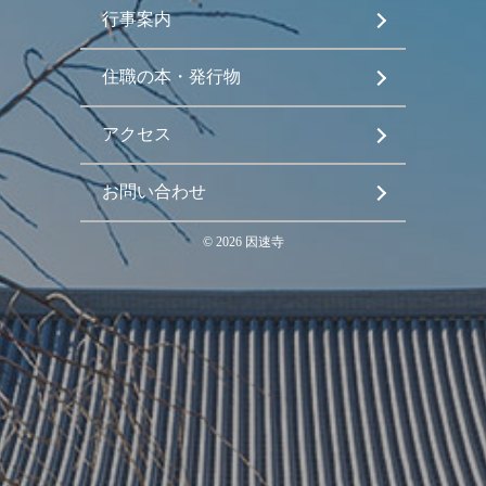
行事案内
住職の本・発行物
アクセス
お問い合わせ
©
2026
因速寺