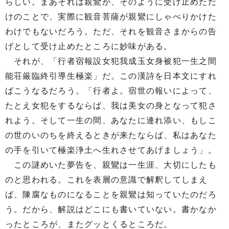
らしい。まあそれは親鸞が、そのように受け止めただ
けのことで、実際に観音菩薩が親鸞にしゃべりかけた
わけでもないだろう。ただ、それを観音さまからの告
げとして受け止めたところに妙味がある。
それが、「行者宿報設女犯我成玉女身被犯一生之間
能荘厳臨終引導生極楽」だ。この漢詩を日本文にすれ
ばこうなるだろう。「行者よ。宿世の報いによって、
たとえ女犯をするならば、我は美女の身となって犯さ
れよう。そして一生の間、あなたに連れ添い、もしこ
の世のいのちを終えるときが来たならば、私はあなた
の手を引いて極楽浄土へ生れさせてあげましょう」。
この謎めいた夢告を、親鸞は一生涯、大切にしたも
のと思われる。これを表層の意識で解釈してしまえ
ば、陳腐なものになることを親鸞は知っていたのだろ
う。だから、解説はどこにも書いていない。書かなか
ったところが、またグッとくるところだ。