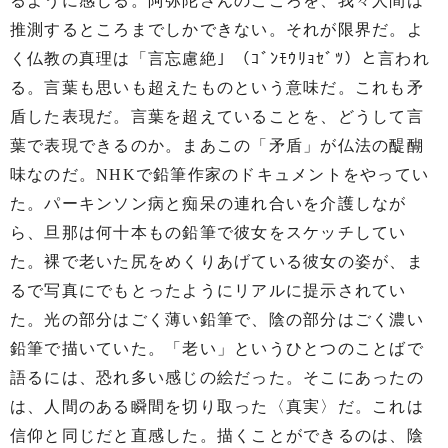
るように感じる。阿弥陀さんのこころを、我々人間は
推測するところまでしかできない。それが限界だ。よ
く仏教の真理は「言忘慮絶」（ｺﾞﾝﾓｳﾘｮｾﾞﾂ）と言われ
る。言葉も思いも超えたものという意味だ。これも矛
盾した表現だ。言葉を超えていることを、どうして言
葉で表現できるのか。まあこの「矛盾」が仏法の醍醐
味なのだ。NHKで鉛筆作家のドキュメントをやってい
た。パーキンソン病と痴呆の連れ合いを介護しなが
ら、旦那は何十本もの鉛筆で彼女をスケッチしてい
た。裸で老いた尻をめくりあげている彼女の姿が、ま
るで写真にでもとったようにリアルに提示されてい
た。光の部分はごく薄い鉛筆で、陰の部分はごく濃い
鉛筆で描いていた。「老い」というひとつのことばで
語るには、恐れ多い感じの絵だった。そこにあったの
は、人間のある瞬間を切り取った〈真実〉だ。これは
信仰と同じだと直感した。描くことができるのは、陰