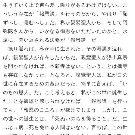
生きていく上で何ら差し障りがあるわけではない。こ
ういう存在が「報恩講」を行うのだから、やはり「恥
ずべし、傷むべし」だ。私が親鸞聖人から、そして阿
弥陀さんから、いかなる御恩をいただいたのかと、永
遠に、問い返される法要が「報恩講」だ。
振り返れば、私が寺に生まれた、その淵源を辿れ
ば、親鸞聖人が存在したからだ。親鸞聖人が浄土真宗
を開かれなければ、本願寺はない。ということは拙寺
も存在しなかった。となると、親鸞聖人は、私がこの
世に存在するための基点だった。簡単に言えば、「い
のちの恩人」だ。こう考えると、私がこの世に誕生し
たことを御恩と感じられなければ、「報恩講」を行っ
ても、「報恩のこころ」が抜けてしまう。しかし、こ
の世への誕生とは、「死ぬいのちを得ること」だ。生
→老→病→死を免れる人間はいない。言わば、この世