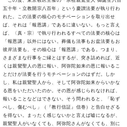
この度、東京教区主催の「宗祖親鸞聖人 御誕生八百
五十年・立教開宗八百年」という慶讃法要が執り行わ
れた。この法要の核心のモチベーションを取り出せ
ば、それは「報恩講」であるに違いない。もっと言え
ば、〈真・宗〉で執り行われるすべての法要の核心は
「報恩講」以外にはない。葬儀も法事もお盆法要もお
彼岸法要も、その核心は「報恩講」である。つまり、
さまざまな行事をご縁とはするが、突き詰めれば、近
くは親鸞聖人の恩に報い、阿弥陀如来の恩に報いるこ
とだけが法要を行うモチベーションのはずだ。しか
し、私は親鸞聖人から、そして阿弥陀如来からいかな
る恩をいただいたのか。その恩が感じられなければ、
報いることなどはできない。そう問われると、「恥ず
べし、傷むべし」（『教行信証』信巻）と告白せざる
を得ない。まったく感じないかと言えば嘘になるが、
親鸞聖人がいなくても、阿弥陀さんがなくても、別に