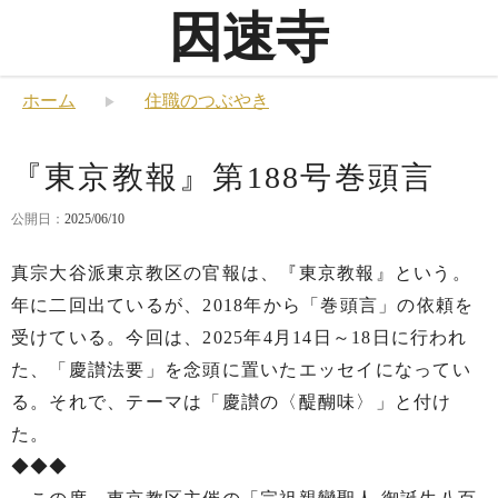
因速寺
ホーム
住職のつぶやき
『東京教報』第188号巻頭言
公開日：
2025/06/10
真宗大谷派東京教区の官報は、『東京教報』という。
年に二回出ているが、2018年から「巻頭言」の依頼を
受けている。今回は、2025年4月14日～18日に行われ
た、「慶讃法要」を念頭に置いたエッセイになってい
る。それで、テーマは「慶讃の〈醍醐味〉」と付け
た。
◆◆◆