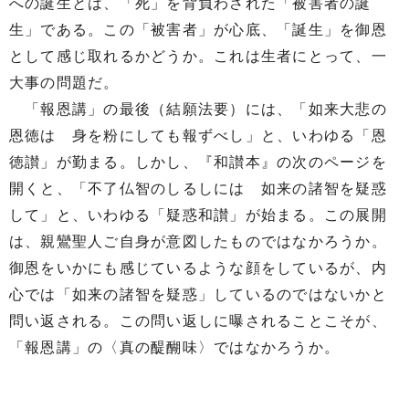
への誕生とは、「死」を背負わされた「被害者の誕
生」である。この「被害者」が心底、「誕生」を御恩
として感じ取れるかどうか。これは生者にとって、一
大事の問題だ。
「報恩講」の最後（結願法要）には、「如来大悲の
恩徳は 身を粉にしても報ずべし」と、いわゆる「恩
徳讃」が勤まる。しかし、『和讃本』の次のページを
開くと、「不了仏智のしるしには 如来の諸智を疑惑
して」と、いわゆる「疑惑和讃」が始まる。この展開
は、親鸞聖人ご自身が意図したものではなかろうか。
御恩をいかにも感じているような顔をしているが、内
心では「如来の諸智を疑惑」しているのではないかと
問い返される。この問い返しに曝されることこそが、
「報恩講」の〈真の醍醐味〉ではなかろうか。