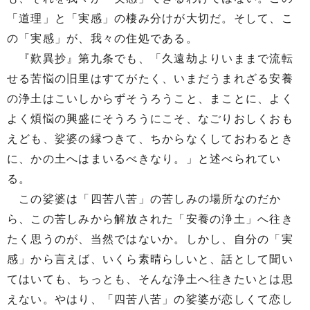
「道理」と「実感」の棲み分けが大切だ。そして、こ
の「実感」が、我々の住処である。
『歎異抄』第九条でも、「久遠劫よりいままで流転
せる苦悩の旧里はすてがたく、いまだうまれざる安養
の浄土はこいしからずそうろうこと、まことに、よく
よく煩悩の興盛にそうろうにこそ、なごりおしくおも
えども、娑婆の縁つきて、ちからなくしておわるとき
に、かの土へはまいるべきなり。」と述べられてい
る。
この娑婆は「四苦八苦」の苦しみの場所なのだか
ら、この苦しみから解放された「安養の浄土」へ往き
たく思うのが、当然ではないか。しかし、自分の「実
感」から言えば、いくら素晴らしいと、話として聞い
てはいても、ちっとも、そんな浄土へ往きたいとは思
えない。やはり、「四苦八苦」の娑婆が恋しくて恋し