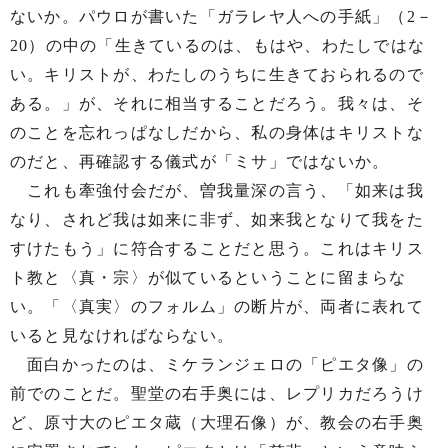
ないか。パウロが書いた「ガラレヤ人への手紙」（2－
20）の中の「生きているのは、もはや、わたしではな
い。キリストが、わたしのうちに生きておられるので
ある。」が、それに相当することだろう。我々は、そ
のことを忘れっぱなしだから、私の身体はキリストな
のだと、再確認する儀式が「ミサ」ではないか。
これも牽強付会だが、曽我量深の言う、「如来は我
なり、されど我は如来に非ず、如来我となりて我をた
すけたもう」に符合することだと思う。これはキリス
ト教と〈真・宗〉が似ているということに留まらな
い。「〈真実〉のフォルム」の断片が、両者に表れて
いると見なければならない。
面白かったのは、ミケランジェロの「ピエタ像」の
前でのことだ。聖堂の右手奥には、レプリカだろうけ
ど、原寸大のピエタ蔵（大理石像）が、教会の右手奥