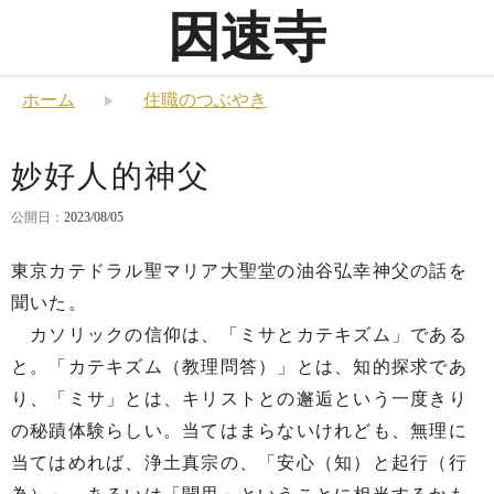
因速寺
ホーム
住職のつぶやき
妙好人的神父
公開日：
2023/08/05
東京カテドラル聖マリア大聖堂の油谷弘幸神父の話を
聞いた。
カソリックの信仰は、「ミサとカテキズム」である
と。「カテキズム（教理問答）」とは、知的探求であ
り、「ミサ」とは、キリストとの邂逅という一度きり
の秘蹟体験らしい。当てはまらないけれども、無理に
当てはめれば、浄土真宗の、「安心（知）と起行（行