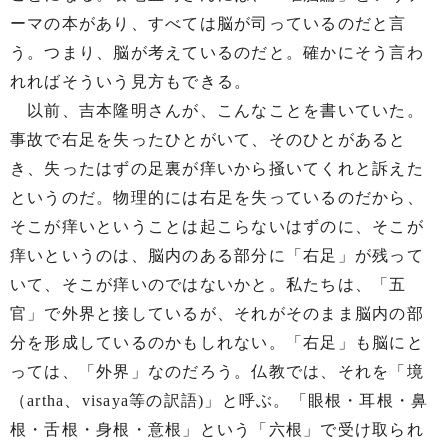
ーマの本があり、すべては脳が司っているのだと言
う。つまり、脳が考えているのだと。確かにそう言わ
れればそういう見方もできる。
以前、吉本隆明さんが、こんなことを書いていた。
事故で右足を失ったひとがいて、そのひとがあると
き、失ったはずの足裏が痒いから掻いてくれと訴えた
というのだ。物理的には右足を失っているのだから、
そこが痒いということは起こらないはずのに、そこが
痒いというのは、脳内のある部分に「右足」が残って
いて、そこが痒いのではないかと。私たちは、「五
官」で外界と接しているが、それがそのまま脳内の部
分を形成しているのかもしれない。「右足」も脳にと
っては、「外界」なのだろう。仏教では、それを「境
（artha、visaya等の訳語)」と呼ぶ。「眼根・耳根・鼻
根・舌根・身根・意根」という「六根」で受け取られ