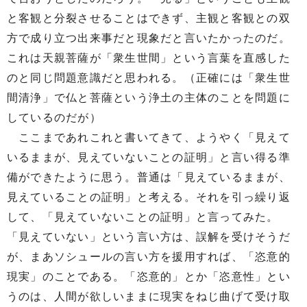
と客観と分裂させることはできず、主観と客観との双
方で成り立つ出来事だと現象だと言いたかったのだ。
これは天親菩薩が「衆生世間」という言葉を直感した
のと同じ問題意識だと思われる。（正確には「衆生世
間清浄」で仏と菩薩という浄土の主体のことを問題に
しているのだが）
ここまであれこれと書いてきて、ようやく「見えて
いるままが、見えていないことの証明」と言い得る準
備ができたように思う。普通は「見えているままが、
見えていることの証明」と考える。それを引っ繰り返
して、「見えていないことの証明」と言ってみた。
「見えていない」という言い方は、誤解を受けそうだ
が、まあソシュールの言い方を援用すれば、「恣意的
現実」のことである。「恣意的」とか「恣意性」とい
うのは、人間が欲しいままに現実をねじ曲げて受け取