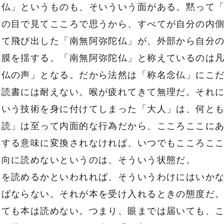
念仏」というものも、そいういう面がある。黙って
分の目で見てこころで思うから、すべてが自分の内
って飛び出した「南無阿弥陀仏」が、外部から自分
鼓膜を揺する。「南無阿弥陀仏」と称えているのは
諸仏の声」となる。だから法然は「称名念仏」にこ
読書には耐えない。喉が疲れてきて無理だ。それに
という技術を身に付けてしまった「大人」は、何と
黙読」は至って内面的な行為だから、こころここに
得する意味に変換されなければ、いつでもこころこ
一向に読めないというのは、そういう状態だ。
を読めるかといわれれば、そういうわけにはいかな
ればならない。それが本を受け入れるときの態度だ
えても本は読めない。つまり、眼までは届いても、