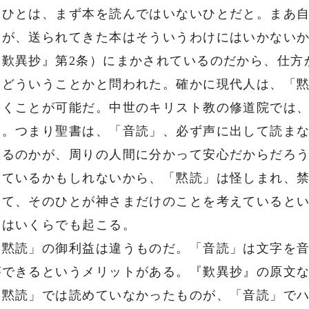
るひとは、まず本を読んではいないひとだと。まあ
るが、送られてきた本はそういうわけにはいかない
歎異抄』第2条）にまかされているのだから、仕方
、どういうことかと問われた。確かに現代人は、「
いくことが可能だ。中世のキリスト教の修道院では
る。つまり聖書は、「音読」、必ず声に出して読ま
いるのかが、周りの人間に分かって安心だからだろ
えているかもしれないから、「黙読」は怪しまれ、
て、そのひとが神さまだけのことを考えているとい
とはいくらでも起こる。
黙読」の御利益は違うものだ。「音読」は文字を音
ができるというメリットがある。『歎異抄』の原文
「黙読」では読めていなかったものが、「音読」で